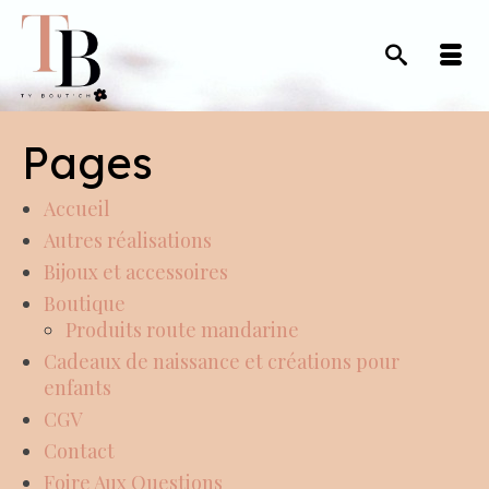
Pages
Accueil
Autres réalisations
Bijoux et accessoires
Boutique
Produits route mandarine
Cadeaux de naissance et créations pour
enfants
CGV
Contact
Foire Aux Questions