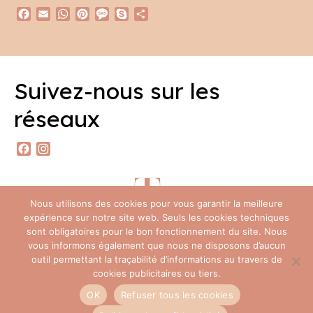
Facebook
Email
WhatsApp
Pinterest
Message
Skype
Partager
Suivez-nous sur les
réseaux
Facebook
Instagram
Nous utilisons des cookies pour vous garantir la meilleure
expérience sur notre site web. Seuls les cookies techniques
sont obligatoires pour le bon fonctionnement du site. Nous
vous informons également que nous ne disposons d’aucun
outil permettant la traçabilité d’informations au travers de
Foire Aux Questions
Contact
Politique de confidentialité (RGPD)
cookies publicitaires ou tiers.
Mentions légales
CGV
OK
Refuser tous les cookies
© 2026 Ty Bout’ch