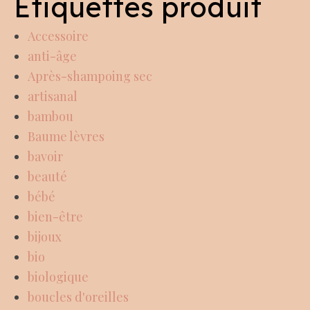
Étiquettes produit
Accessoire
anti-âge
Après-shampoing sec
artisanal
bambou
Baume lèvres
bavoir
beauté
bébé
bien-être
bijoux
bio
biologique
boucles d'oreilles