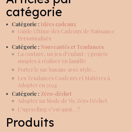
catégorie
Catégorie :
Idées cadeaux
Guide Ultime des Cadeaux de Naissance
Personnalisés
Catégorie :
Nouveautés et Tendances
La couture, un jeu d’enfant : 5 projets
simples à réaliser en famille
Porter le sac banane avec style…
Les Tendances Couleurs et Matières à
Adopter en 2024
Catégorie :
Zéro-déchet
Adopter un Mode de Vie Zéro Déchet
L’upcycling: c’est quoi… ?
Produits