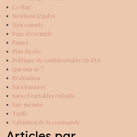
Le Mag’
Mentions légales
Mon compte
Page d’exemple
Panier
Plan du site
Politique de confidentialité (RGPD)
Qui suis-je ?
Réalisation
Sacs bananes
Sacs et cartables enfants
Sur-mesure
Tarifs
Validation de la commande
Articles par