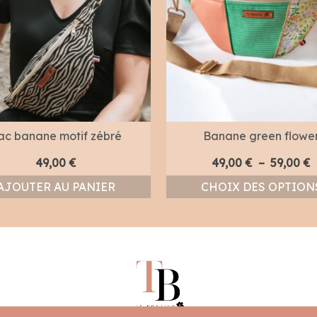
ac banane motif zébré
Banane green flowe
P
49,00
€
49,00
€
–
59,00
€
AJOUTER AU PANIER
CHOIX DES OPTION
p
Ce
4
produit
a
5
plusieurs
variations
Les
options