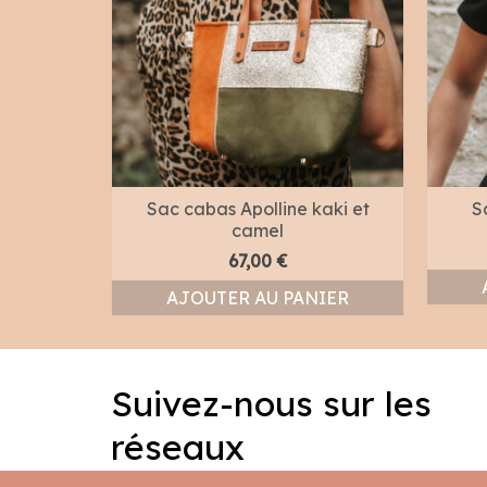
telassée
Sac cabas Apolline kaki et
S
camel
67,00
€
NIER
AJOUTER AU PANIER
Suivez-nous sur les
réseaux