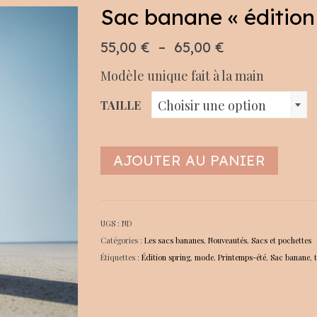
Sac banane « édition
Plage
55,00
€
–
65,00
€
de
Modèle unique fait à la main
prix :
55,00 €
Choisir une option
TAILLE
à
65,00 €
AJOUTER AU PANIER
UGS :
ND
Catégories :
Les sacs bananes
,
Nouveautés
,
Sacs et pochettes
Étiquettes :
Édition spring
,
mode
,
Printemps-été
,
Sac banane
,