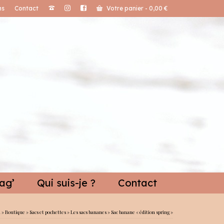
ns
Contact
Votre panier
-
0,00
€
ag’
Qui suis-je ?
Contact
l
»
Boutique
»
Sacs et pochettes
»
Les sacs bananes
»
Sac banane « édition spring »