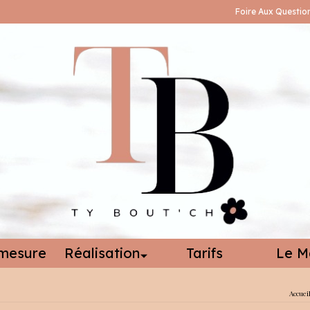
Foire Aux Questio
mesure
Réalisation
Tarifs
Le M
Accuei