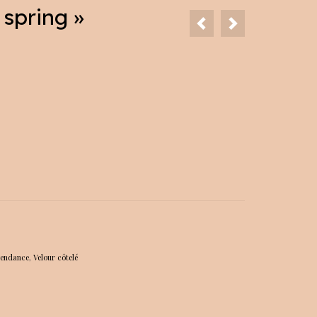
 spring »
tendance
,
Velour côtelé