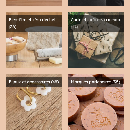
Bien-être et zéro déchet
Carte et coffrets cadeaux
(36)
(14)
Bijoux et accessoires
(48)
Marques partenaires
(35)