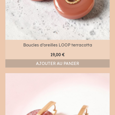
la
page
du
produit
Boucles d’oreilles LOOP terracotta
19,00
€
AJOUTER AU PANIER