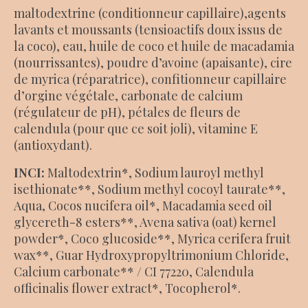
maltodextrine (conditionneur capillaire),agents
lavants et moussants (tensioactifs doux issus de
la coco), eau, huile de coco et huile de macadamia
(nourrissantes), poudre d’avoine (apaisante), cire
de myrica (réparatrice), confitionneur capillaire
d’orgine végétale, carbonate de calcium
(régulateur de pH), pétales de fleurs de
calendula (pour que ce soit joli), vitamine E
(antioxydant).
INCI:
Maltodextrin*, Sodium lauroyl methyl
isethionate**, Sodium methyl cocoyl taurate**,
Aqua, Cocos nucifera oil*, Macadamia seed oil
glycereth-8 esters**, Avena sativa (oat) kernel
powder*, Coco glucoside**, Myrica cerifera fruit
wax**, Guar Hydroxypropyltrimonium Chloride,
Calcium carbonate** / CI 77220, Calendula
officinalis flower extract*, Tocopherol*.