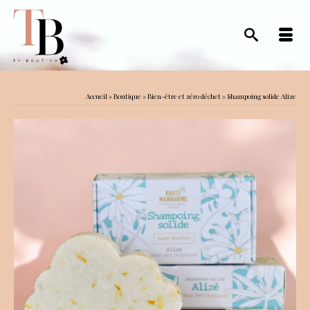
Accueil
»
Boutique
»
Bien-être et zéro déchet
»
Shampoing solide Alize