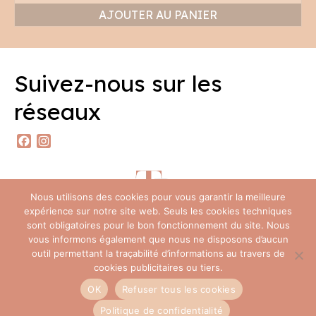
AJOUTER AU PANIER
Suivez-nous sur les
réseaux
Facebook
Instagram
Nous utilisons des cookies pour vous garantir la meilleure
expérience sur notre site web. Seuls les cookies techniques
sont obligatoires pour le bon fonctionnement du site. Nous
vous informons également que nous ne disposons d’aucun
outil permettant la traçabilité d’informations au travers de
Foire Aux Questions
Contact
Politique de confidentialité (RGPD)
cookies publicitaires ou tiers.
Mentions légales
CGV
OK
Refuser tous les cookies
© 2026 Ty Bout’ch
Politique de confidentialité