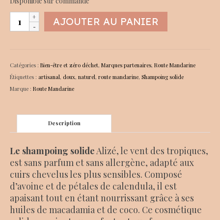
Disponible sur commande
quantité
AJOUTER AU PANIER
de
Shampoing
solide
Alize
Catégories :
Bien-être et zéro déchet
,
Marques partenaires
,
Route Mandarine
Étiquettes :
artisanal
,
doux
,
naturel
,
route mandarine
,
Shampoing solide
Marque :
Route Mandarine
Description
Le shampoing solide
Alizé, le vent des tropiques,
est sans parfum et sans allergène, adapté aux
cuirs chevelus les plus sensibles. Composé
d’avoine et de pétales de calendula, il est
apaisant tout en étant nourrissant grâce à ses
huiles de macadamia et de coco. Ce cosmétique