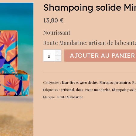
Shampoing solide M
13,80
€
Nourissant
Route Mandarine: artisan de la beaut
quantité
AJOUTER AU PANIER
de
Shampoing
solide
Minuano
Catégories :
Bien-être et zéro déchet
,
Marques partenaires
,
Ro
Étiquettes :
artisanal
,
doux
,
route mandarine
,
Shampoing soli
Marque :
Route Mandarine