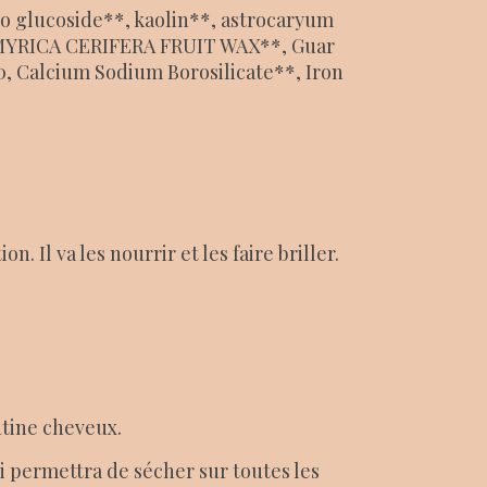
o glucoside**, kaolin**, astrocaryum
*, MYRICA CERIFERA FRUIT WAX**, Guar
, Calcium Sodium Borosilicate**, Iron
Il va les nourrir et les faire briller.
utine cheveux.
i permettra de sécher sur toutes les