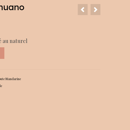
inuano
é au naturel
ute Mandarine
de