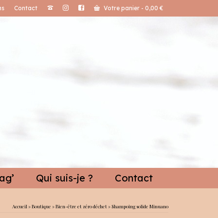
ns
Contact
Votre panier
-
0,00
€
ag’
Qui suis-je ?
Contact
Accueil
»
Boutique
»
Bien-être et zéro déchet
»
Shampoing solide Minuano