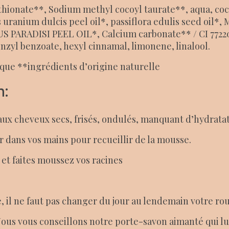
thionate**, Sodium methyl cocoyl taurate**, aqua, coc
uranium dulcis peel oil*, passiflora edulis seed oil
 PARADISI PEEL OIL*, Calcium carbonate** / CI 77220
nzyl benzoate, hexyl cinnamal, limonene, linalool.
ique **ingrédients d’origine naturelle
n:
 cheveux secs, frisés, ondulés, manquant d’hydratation. 
r dans vos mains pour recueillir de la mousse.
et faites moussez vos racines
te, il ne faut pas changer du jour au lendemain votre ro
ous vous conseillons notre porte-savon aimanté qui lu