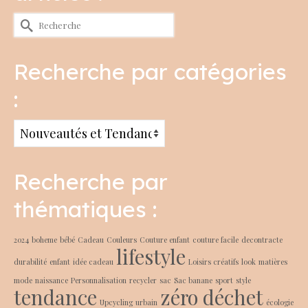
Rechercher :
Recherche par catégories
:
Recherche
par
catégories
Recherche par
:
thématiques :
2024
boheme
bébé
Cadeau
Couleurs
Couture enfant
couture facile
decontracte
lifestyle
durabilité
enfant
idée cadeau
Loisirs créatifs
look
matières
mode
naissance
Personnalisation
recycler
sac
Sac banane
sport
style
tendance
zéro déchet
Upcycling
urbain
écologie