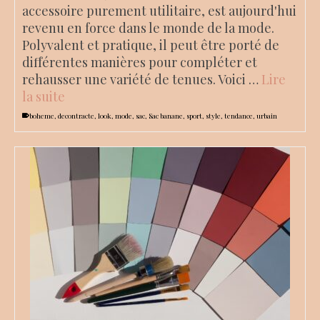
accessoire purement utilitaire, est aujourd'hui
revenu en force dans le monde de la mode.
Polyvalent et pratique, il peut être porté de
différentes manières pour compléter et
rehausser une variété de tenues. Voici …
Lire
la suite
boheme
,
decontracte
,
look
,
mode
,
sac
,
Sac banane
,
sport
,
style
,
tendance
,
urbain