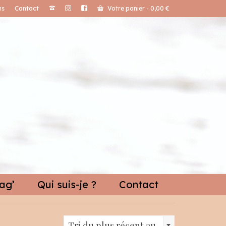
ns
Contact
Votre panier
-
0,00
€
ag’
Qui suis-je ?
Contact
Tri du plus récent au plus ancien