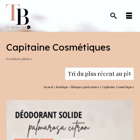
Capitaine Cosmétiques
Trié
8 résultats affichés
du
plus
récent
Accueil
»
Boutique
»
Marques partenaires
»
Capitaine Cosmétiques
au
plus
ancien