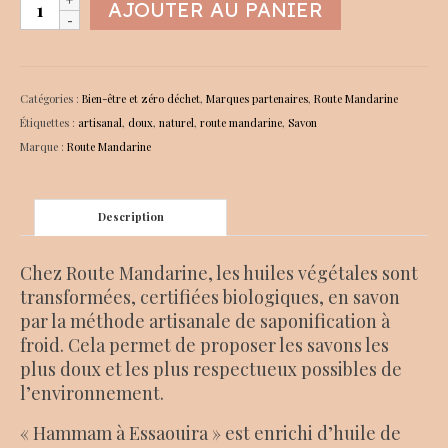
quantité
AJOUTER AU PANIER
de
Savon
Hammam
à
Catégories :
Bien-être et zéro déchet
,
Marques partenaires
,
Route Mandarine
Essaouira
Étiquettes :
artisanal
,
doux
,
naturel
,
route mandarine
,
Savon
Marque :
Route Mandarine
Description
Chez Route Mandarine, les huiles végétales sont
transformées, certifiées biologiques, en savon
par la méthode artisanale de saponification à
froid. Cela permet de proposer les savons les
plus doux et les plus respectueux possibles de
l’environnement.
« Hammam à Essaouira » est enrichi d’huile de