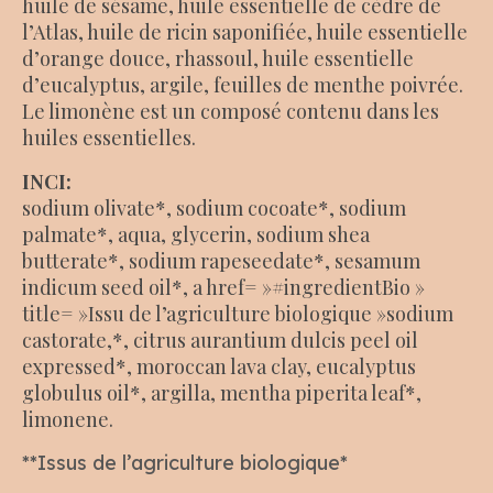
huile de sésame, huile essentielle de cèdre de
l’Atlas, huile de ricin saponifiée, huile essentielle
d’orange douce, rhassoul, huile essentielle
d’eucalyptus, argile, feuilles de menthe poivrée.
Le limonène est un composé contenu dans les
huiles essentielles.
INCI:
sodium olivate*, sodium cocoate*, sodium
palmate*, aqua, glycerin, sodium shea
butterate*, sodium rapeseedate*, sesamum
indicum seed oil*, a href= »#ingredientBio »
title= »Issu de l’agriculture biologique »sodium
castorate,*, citrus aurantium dulcis peel oil
expressed*, moroccan lava clay, eucalyptus
globulus oil*, argilla, mentha piperita leaf*,
limonene.
**Issus de l’agriculture biologique*