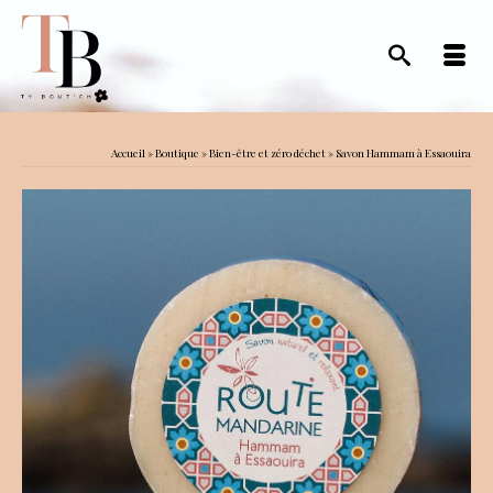
Accueil
»
Boutique
»
Bien-être et zéro déchet
»
Savon Hammam à Essaouira