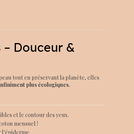
 – Douceur &
peau tout en préservant la planète, elles
infiniment plus écologiques.
bles et le contour des yeux.
 coton mensuel !
r l’épiderme.