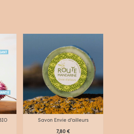
BIO
Savon Envie d’ailleurs
Co
« Des
7,80
€