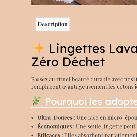
Description
Lingettes Lava
Zéro Déchet
Passez au rituel beauté durable avec nos l
remplacent avantageusement les cotons je
Pourquoi les adopte
Ultra-Douces :
Une face en micro-épong
Économiques :
Une seule lingette peut ê
Efficaces :
Elles absorbent parfaitement l