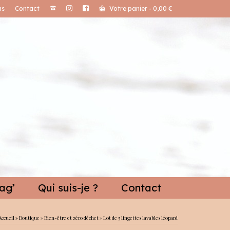
ns
Contact
Votre panier
-
0,00
€
ag’
Qui suis-je ?
Contact
Accueil
»
Boutique
»
Bien-être et zéro déchet
»
Lot de 5 lingettes lavables léopard