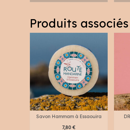
Produits associés
caine
Savon Hammam à Essaouira
DR
7,80
€