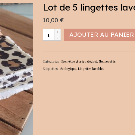
Lot de 5 lingettes la
10,00
€
quantité
AJOUTER AU PANIER
de
Lot
de
5
Catégories :
Bien-être et zéro déchet
,
Nouveautés
lingettes
Étiquettes :
écologique
,
Lingettes lavables
lavables
léopard