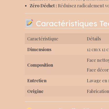
Zéro Déchet :
Réduisez radicalement vo
Caractéristiques T
Caractéristique
Détails
Dimensions
12 cm x 12 
Face netto
Composition
Face décor
Entretien
Lavage en 
Origine
Fabrication