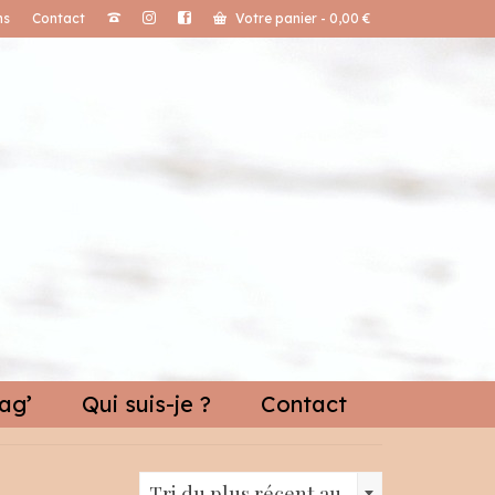
ns
Contact
Votre panier
-
0,00
€
ag’
Qui suis-je ?
Contact
Tri du plus récent au plus ancien