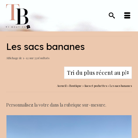
Les sacs bananes
Trié
Affichage de 1–12 sur 33 résultats
du
plus
récent
Accueil
»
Boutique
»
Sacs et pochettes
»
Les sacs bananes
au
plus
ancien
Personnalisez la votre dans la rubrique sur-mesure.