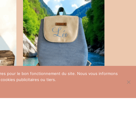
oires pour le bon fonctionnement du site. Nous vous informons
ookies publicitaires ou tiers.
Sac enfant velour côtelé bleu
70,00
€
SELECT OPTIONS