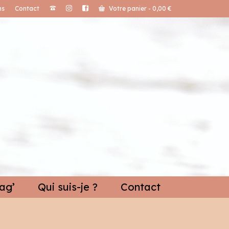
ns
Contact
Votre panier
-
0,00
€
ag’
Qui suis-je ?
Contact