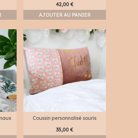
42,00
€
R
AJOUTER AU PANIER
imaux
Coussin personnalisé souris
35,00
€