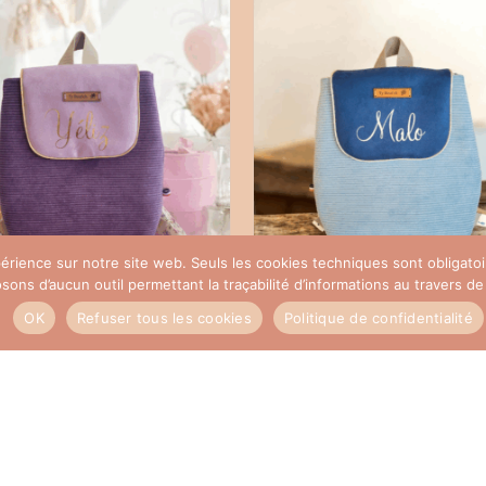
xpérience sur notre site web. Seuls les cookies techniques sont obligat
ns d’aucun outil permettant la traçabilité d’informations au travers de c
c enfant velour côtelé
Sac enfant bleu
OK
Refuser tous les cookies
Politique de confidentialité
mauve
70,00
€
70,00
€
SELECT OPTIONS
SELECT OPTIONS