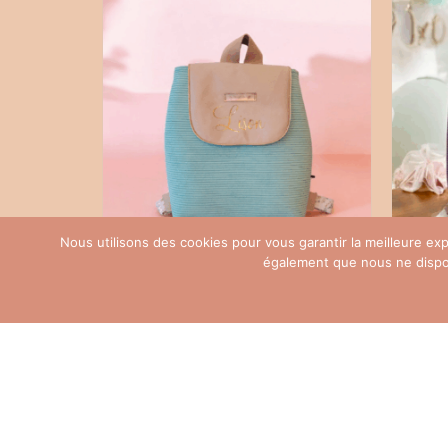
Nous utilisons des cookies pour vous garantir la meilleure e
également que nous ne disposo
Sac enfant velour côtelé bleu
Sa
clair
70,00
€
SELECT OPTIONS