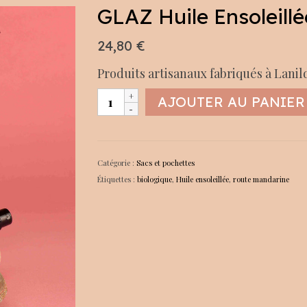
GLAZ Huile Ensoleill
24,80
€
Produits artisanaux fabriqués à Lanil
quantité
AJOUTER AU PANIER
de
GLAZ
Huile
Ensoleillée
Catégorie :
Sacs et pochettes
Dune
Étiquettes :
biologique
,
Huile ensoleillée
,
route mandarine