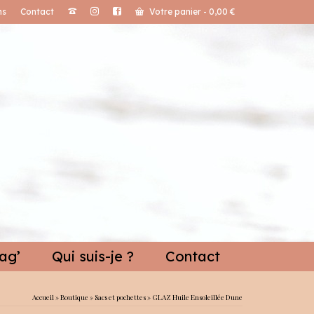
ns
Contact
Votre panier
-
0,00
€
ag’
Qui suis-je ?
Contact
Accueil
»
Boutique
»
Sacs et pochettes
»
GLAZ Huile Ensoleillée Dune