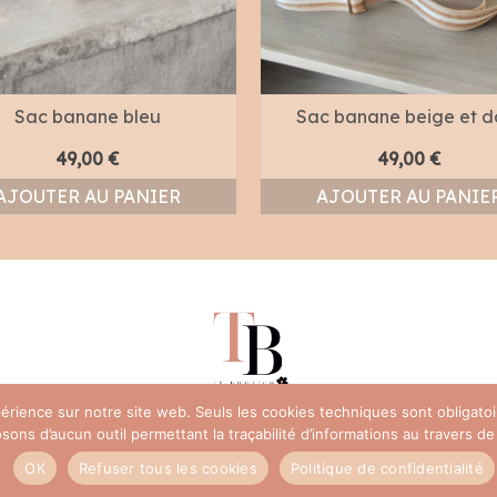
Sac banane bleu
Sac banane beige et d
49,00
€
49,00
€
AJOUTER AU PANIER
AJOUTER AU PANIE
xpérience sur notre site web. Seuls les cookies techniques sont obligat
ns d’aucun outil permettant la traçabilité d’informations au travers de c
Foire Aux Questi
OK
Refuser tous les cookies
Politique de confidentialité