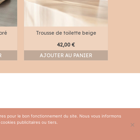
oré
Trousse de toilette beige
Sac b
42,00
€
R
AJOUTER AU PANIER
AJO
oires pour le bon fonctionnement du site. Nous vous informons
ookies publicitaires ou tiers.
ons
Contact
Politique de confidentialité (RGPD)
Mentions légales
CGV