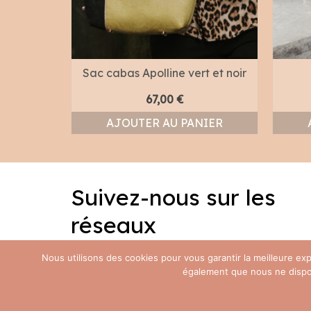
bleu et
Sac cabas Apolline vert et noir
67,00
€
AJOUTER AU PANIER
NIER
Suivez-nous sur les
réseaux
Facebook
Instagram
Nous utilisons des cookies pour vous garantir la meilleure e
également que nous ne disposo
© 2026 Ty Bout’ch