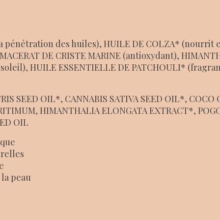
 pénétration des huiles), HUILE DE COLZA* (nourrit 
UM, MACERAT DE CRISTE MARINE (antioxydant), HIMAN
ès-soleil), HUILE ESSENTIELLE DE PATCHOULI* (fragranc
IS SEED OIL*, CANNABIS SATIVA SEED OIL*, COCO
RITIMUM, HIMANTHALIA ELONGATA EXTRACT*, POGO
ED OIL
ique
relles
e
 la peau