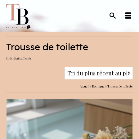
Trousse de toilette
Trié
8 résultats affichés
du
plus
récent
Accueil
»
Boutique
»
Trousse de toilette
au
plus
ancien