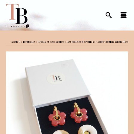
Accueil
»
Boutique
»
Bijoux et accessoires
»
Les boucles d’oreilles
»
Coffret boucles d’oreilles