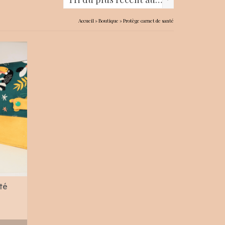
Accueil
»
Boutique
»
Protège carnet de santé
té