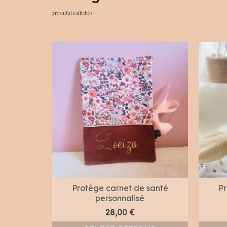
Trié
3 résultats affichés
du
plus
récent
au
plus
ancien
Protège carnet de santé
Pr
personnalisé
28,00
€