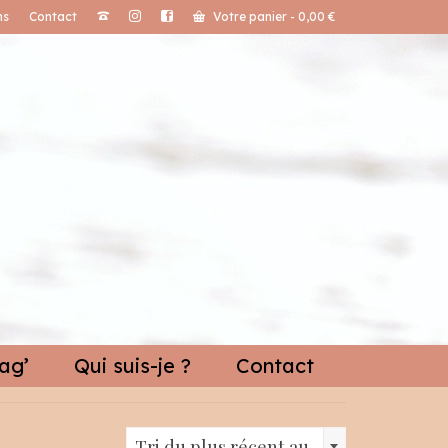
ns
Contact
Votre panier
-
0,00
€
ag’
Qui suis-je ?
Contact
Tri du plus récent au plus ancien