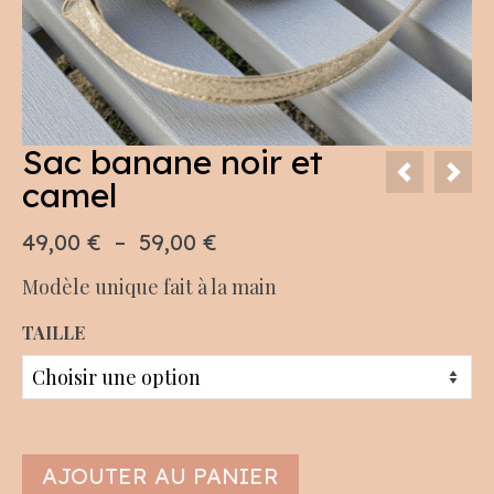
Sac banane noir et
camel
Plage
49,00
€
–
59,00
€
de
Modèle unique fait à la main
prix :
49,00 €
TAILLE
à
59,00 €
AJOUTER AU PANIER