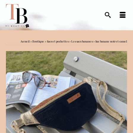
Accueil
»
Boutique
»
Sacs et pochettes
»
Les sacs bananes
»
Sac banane noir et camel