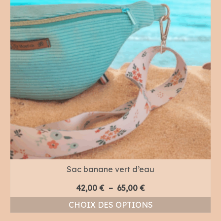
Sac banane vert d’eau
Plage
42,00
€
–
65,00
€
de
CHOIX DES OPTIONS
prix :
Ce