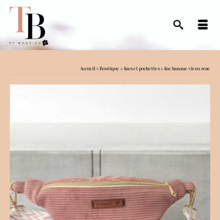
Accueil
»
Boutique
»
Sacs et pochettes
»
Sac banane vieux rose