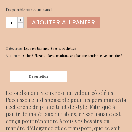
Disponible sur commande
quantité
AJOUTER AU PANIER
de
Sac
banane
vieux
Catégories :
Les sacs bananes
,
Sacs et pochettes
rose
Étiquettes :
Coloré
,
élégant
,
plage
,
pratique
,
Sac banane
,
tendance
,
Velour côtelé
Description
Le sac banane vieux rose en velour côtelé est
l’accessoire indispensable pour les personnes à la
recherche de praticité et de style. Fabriqué à
partir de matériaux durables, ce sac banane est
conçu pour répondre à tous vos besoins en
matière d’élégance et de transport, que ce soit