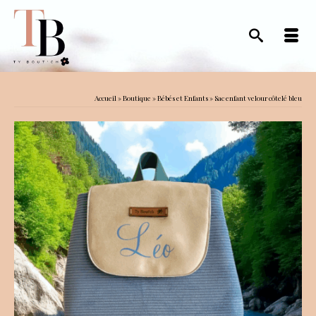
Accueil
»
Boutique
»
Bébés et Enfants
»
Sac enfant velour côtelé bleu