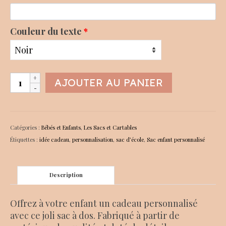
Couleur du texte
*
quantité
AJOUTER AU PANIER
de
Sac
enfant
velour
Catégories :
Bébés et Enfants
,
Les Sacs et Cartables
côtelé
Étiquettes :
idée cadeau
,
personnalisation
,
sac d’école
,
Sac enfant personnalisé
bleu
Description
Offrez à votre enfant un cadeau personnalisé
avec ce joli sac à dos. Fabriqué à partir de