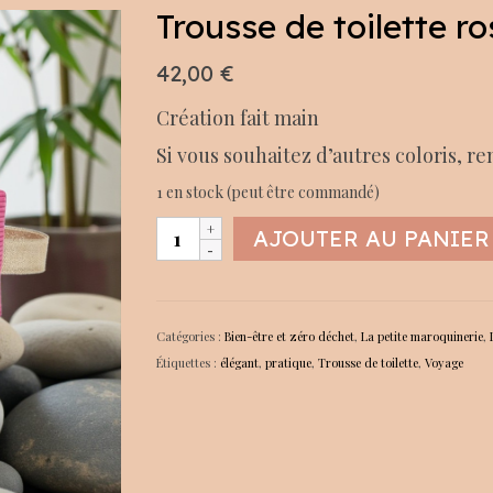
Trousse de toilette 
42,00
€
Création fait main
Si vous souhaitez d’autres coloris, r
1 en stock (peut être commandé)
quantité
AJOUTER AU PANIER
de
Trousse
de
toilette
Catégories :
Bien-être et zéro déchet
,
La petite maroquinerie
,
rose-
Étiquettes :
élégant
,
pratique
,
Trousse de toilette
,
Voyage
mauve