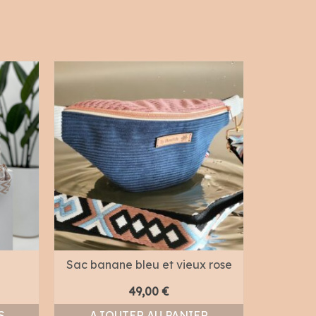
Sac banane bleu et vieux rose
Coussin 
lage
49,00
€
de
S
AJOUTER AU PANIER
S