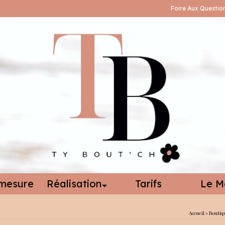
Foire Aux Questio
mesure
Réalisation
Tarifs
Le M
Accueil
»
Boutiq