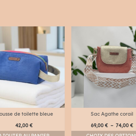
ousse de toilette bleue
Sac Agathe corail
P
42,00
€
69,00
€
–
74,00
€
AJOUTER AU PANIER
CHOIX DES OPTION