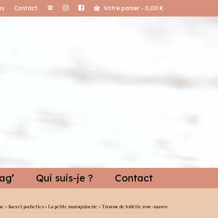
ns
Contact
Votre panier
-
0,00
€
ag’
Qui suis-je ?
Contact
ue
»
Sacs et pochettes
»
La petite maroquinerie
»
Trousse de toilette rose-mauve