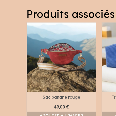
Produits associés
cotta
Sac banane rouge
Tr
49,00
€
NIER
AJOUTER AU PANIER