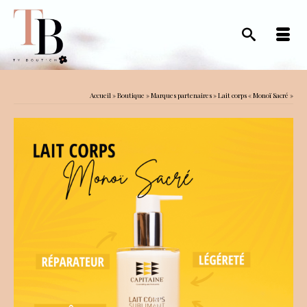
Accueil
»
Boutique
»
Marques partenaires
»
Lait corps « Monoï Sacré »