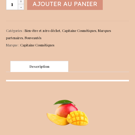
quantité
AJOUTER AU PANIER
de
Lait
corps
« Monoï
Catégories :
Bien-être et zéro déchet
,
Capitaine Cosmétiques
,
Marques
Sacré »
partenaires
,
Nouveautés
Marque :
Capitaine Cosmétiques
Description