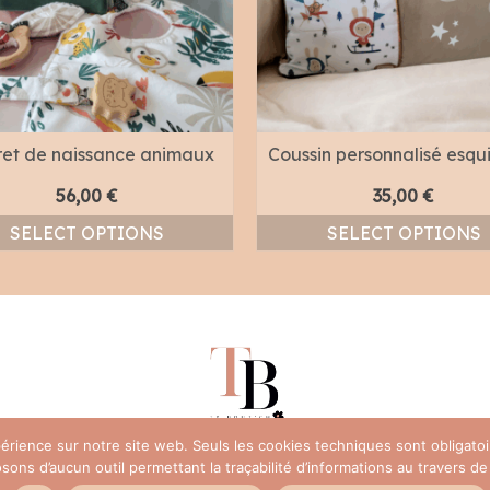
ret de naissance animaux
Coussin personnalisé esq
56,00
€
35,00
€
SELECT OPTIONS
SELECT OPTIONS
xpérience sur notre site web. Seuls les cookies techniques sont obligat
ns d’aucun outil permettant la traçabilité d’informations au travers de c