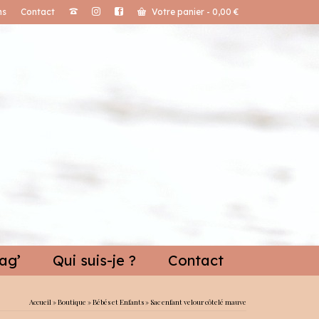
ns
Contact
Votre panier
-
0,00
€
ag’
Qui suis-je ?
Contact
Accueil
»
Boutique
»
Bébés et Enfants
»
Sac enfant velour côtelé mauve