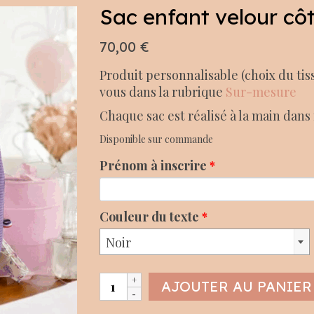
Sac enfant velour cô
70,00
€
Produit personnalisable (choix du ti
vous dans la rubrique
Sur-mesure
Chaque sac est réalisé à la main dans 
Disponible sur commande
Prénom à inscrire
*
Couleur du texte
*
Noir
quantité
AJOUTER AU PANIER
de
Sac