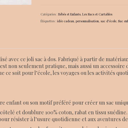
enfant
velour
Catégories :
Bébés et Enfants
,
Les Sacs et Cartables
côtelé
Étiquettes :
idée cadeau
,
personnalisation
,
sac d’école
,
Sac enf
mauve
é avec ce joli sac à dos. Fabriqué à partir de matériau
é est non seulement pratique, mais aussi un accessoi
e ce soit pour l’école, les voyages ou les activités quo
tre enfant ou son motif préféré pour créer un sac uniqu
côtelé et doublure 100% coton, rabat en tissu suédine.
pour résister à l’usure quotidienne et aux aventures de