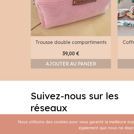
elé vert
Trousse double compartiments
Coff
39,00
€
AJOUTER AU PANIER
NS
Suivez-nous sur les
réseaux
Facebook
Instagram
Nous utilisons des cookies pour vous garantir la meilleure e
également que nous ne disposo