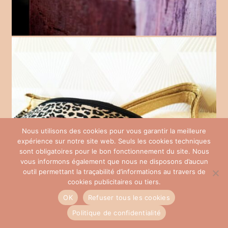
Nous utilisons des cookies pour vous garantir la meilleure
expérience sur notre site web. Seuls les cookies techniques
sont obligatoires pour le bon fonctionnement du site. Nous
vous informons également que nous ne disposons d’aucun
outil permettant la traçabilité d’informations au travers de
cookies publicitaires ou tiers.
OK
Refuser tous les cookies
Politique de confidentialité