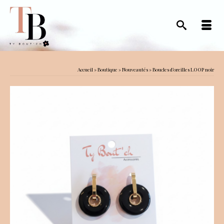
Accueil
»
Boutique
»
Nouveautés
»
Boucles d’oreilles LOOP noir