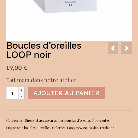
Boucles d’oreilles
LOOP noir
19,00
€
Fait main dans notre atelier
quantité
AJOUTER AU PANIER
de
Boucles
d’oreilles
LOOP
Catégories :
Bijoux et accessoires
,
Les boucles d’oreilles
,
Nouveautés
noir
Étiquettes :
boucles d'oreilles
,
Colorées
,
Loop
,
new co
,
Résine
,
tendance