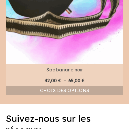
Sac banane noir
Plage
42,00
€
–
65,00
€
de
CHOIX DES OPTIONS
prix :
Ce
42,00 €
produit
à
a
65,00 €
Suivez-nous sur les
plusieurs
variations.