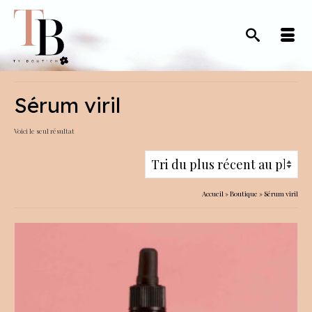
Sérum viril
Voici le seul résultat
Accueil
»
Boutique
»
Sérum viril