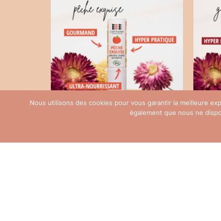
Nous utilisons des cookies pour vous garantir la meilleure e
également que nous ne disposo
Baume soin des lèvres BIO
Bau
nourrissant pêche exquise
rép
5,90
€
AJOUTER AU PANIER