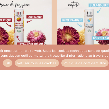
xpérience sur notre site web. Seuls les cookies techniques sont obligat
ns d’aucun outil permettant la traçabilité d’informations au travers de c
me soin des lèvres BIO
Baume soin des lèvres 
OK
Refuser tous les cookies
Politique de confidentialité
arateur grain de passion
nourrissant nature
5,90
€
5,90
€
AJOUTER AU PANIER
AJOUTER AU PANIE