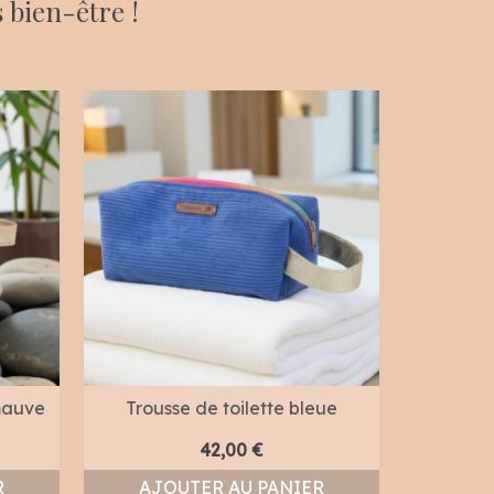
 bien-être !
-mauve
Trousse de toilette bleue
42,00
€
R
AJOUTER AU PANIER