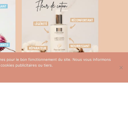
oires pour le bon fonctionnement du site. Nous vous informons
ookies publicitaires ou tiers.
BIO
Lait corps « Fleur de coton »
24,00
€
AJOUTER AU PANIER
R