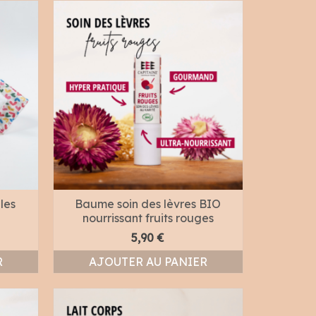
les
Baume soin des lèvres BIO
nourrissant fruits rouges
5,90
€
R
AJOUTER AU PANIER