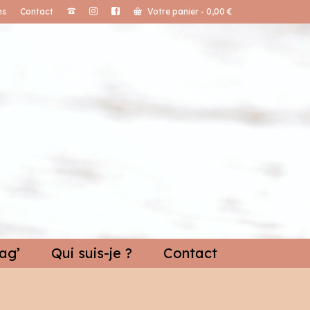
ns
Contact
Votre panier
-
0,00
€
ag’
Qui suis-je ?
Contact