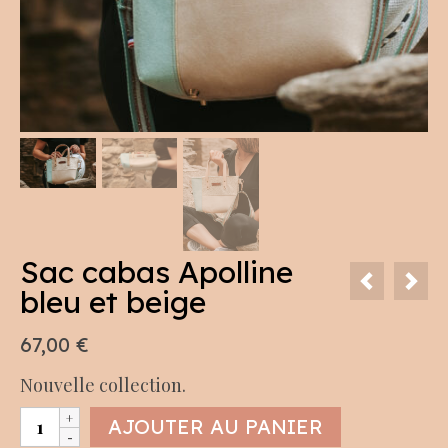
Sac cabas Apolline
bleu et beige
67,00
€
Nouvelle collection.
quantité
AJOUTER AU PANIER
de