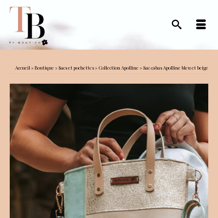
Accueil
»
Boutique
»
Sacs et pochettes
»
Collection Apolline
»
Sac cabas Apolline bleu et beige