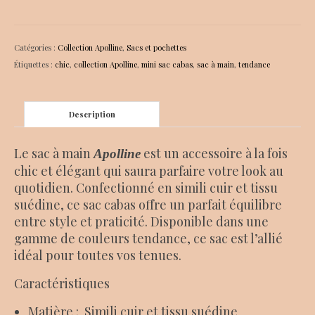
Sac
cabas
Apolline
Catégories :
Collection Apolline
,
Sacs et pochettes
bleu
Étiquettes :
chic
,
collection Apolline
,
mini sac cabas
,
sac à main
,
tendance
et
beige
Description
Le sac à main
est un accessoire à la fois
Apolline
chic et élégant qui saura parfaire votre look au
quotidien. Confectionné en simili cuir et tissu
suédine, ce sac cabas offre un parfait équilibre
entre style et praticité. Disponible dans une
gamme de couleurs tendance, ce sac est l’allié
idéal pour toutes vos tenues.
Caractéristiques
Matière : Simili cuir et tissu suédine