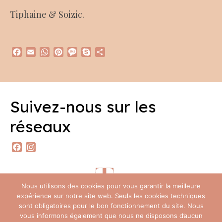
Tiphaine & Soizic.
Facebook
Email
WhatsApp
Pinterest
Message
Skype
Partager
Suivez-nous sur les
réseaux
Facebook
Instagram
Nous utilisons des cookies pour vous garantir la meilleure
expérience sur notre site web. Seuls les cookies techniques
sont obligatoires pour le bon fonctionnement du site. Nous
vous informons également que nous ne disposons d’aucun