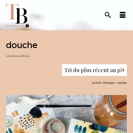
douche
Trié
5 résultats affichés
du
plus
récent
Accueil
»
Boutique
»
douche
au
plus
ancien