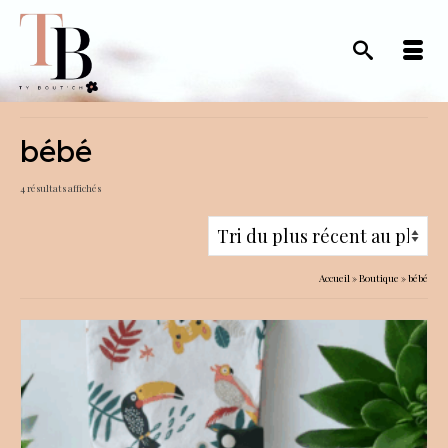
bébé
Trié
4 résultats affichés
du
plus
récent
Accueil
»
Boutique
»
bébé
au
plus
ancien