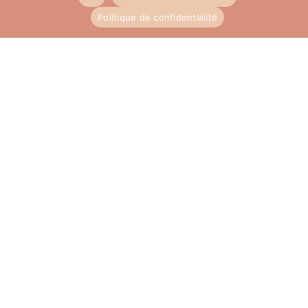
Savon Pace e Salute
Politique de confidentialité
7,80
€
AJOUTER AU PANIER