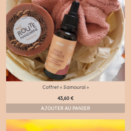
Coffret « Samouraï »
43,60
€
AJOUTER AU PANIER