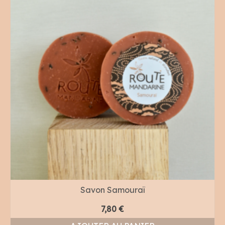
Savon Samouraï
7,80
€