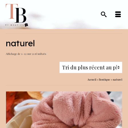
naturel
Trié
Affichage de 1–12 sur 21 résultats
du
plus
récent
Accueil
»
Boutique
»
naturel
au
plus
ancien