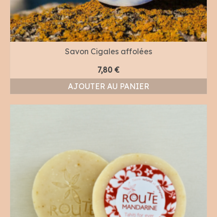
Savon Cigales affolées
7,80
€
AJOUTER AU PANIER