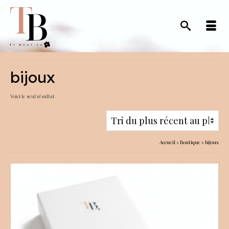
bijoux
Voici le seul résultat
Accueil
»
Boutique
»
bijoux