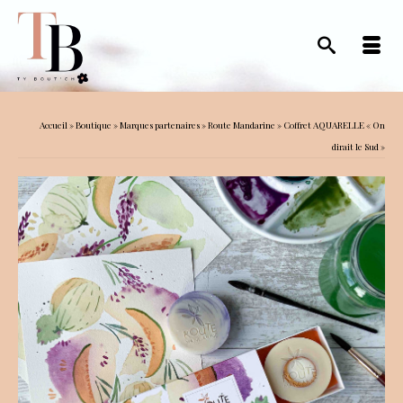
Accueil
»
Boutique
»
Marques partenaires
»
Route Mandarine
»
Coffret AQUARELLE « On
dirait le Sud »