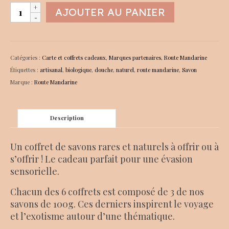
quantité
AJOUTER AU PANIER
de
Coffret
AQUARELLE
"On
Catégories :
Carte et coffrets cadeaux
,
Marques partenaires
,
Route Mandarine
dirait
Étiquettes :
artisanal
,
biologique
,
douche
,
naturel
,
route mandarine
,
Savon
le
Marque :
Route Mandarine
Sud"
Description
Un coffret de savons rares et naturels à offrir ou à
s’offrir ! Le cadeau parfait pour une évasion
sensorielle.
Chacun des 6 coffrets est composé de 3 de nos
savons de 100g. Ces derniers inspirent le voyage
et l’exotisme autour d’une thématique.