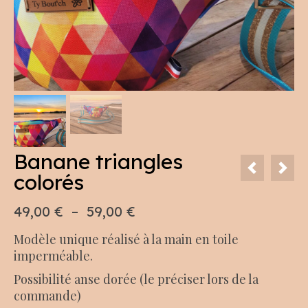
Banane triangles
colorés
Plage
49,00
€
–
59,00
€
de
Modèle unique réalisé à la main en toile
prix :
imperméable.
49,00 €
à
Possibilité anse dorée (le préciser lors de la
59,00 €
commande)