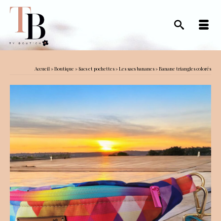
Accueil
»
Boutique
»
Sacs et pochettes
»
Les sacs bananes
»
Banane triangles colorés