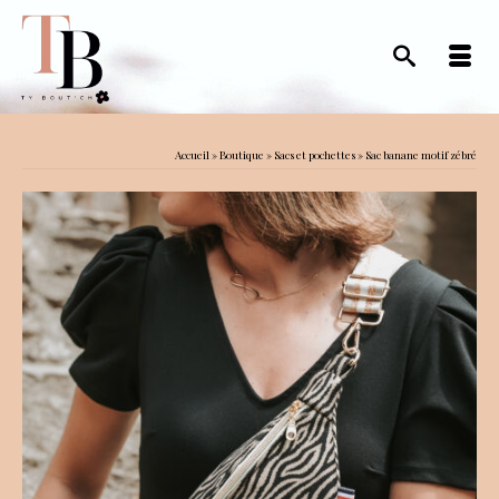
Accueil
»
Boutique
»
Sacs et pochettes
»
Sac banane motif zébré