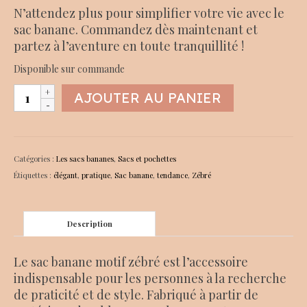
N’attendez plus pour simplifier votre vie avec le
sac banane. Commandez dès maintenant et
partez à l’aventure en toute tranquillité !
Disponible sur commande
quantité
AJOUTER AU PANIER
de
Sac
banane
motif
Catégories :
Les sacs bananes
,
Sacs et pochettes
zébré
Étiquettes :
élégant
,
pratique
,
Sac banane
,
tendance
,
Zébré
Description
Le sac banane motif zébré est l’accessoire
indispensable pour les personnes à la recherche
de praticité et de style. Fabriqué à partir de