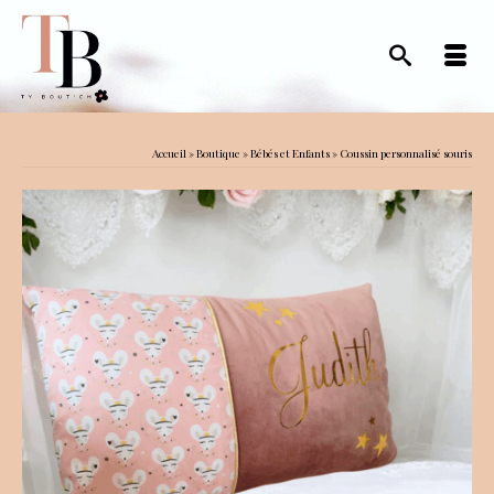
Accueil
»
Boutique
»
Bébés et Enfants
»
Coussin personnalisé souris