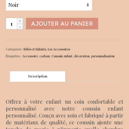
quantité
AJOUTER AU PANIER
de
Coussin
personnalisé
souris
Catégories :
Bébés et Enfants
,
Les Accessoires
Étiquettes :
Accessoire
,
cadeau
,
Coussin enfant
,
décoration
,
personnalisation
Description
Offrez à votre enfant un coin confortable et
personnalisé avec notre coussin enfant
personnalisé. Conçu avec soin et fabriqué à partir
de matériaux de qualité, ce coussin ajoute une