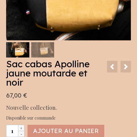
Sac cabas Apolline
jaune moutarde et
noir
67,00
€
Nouvelle collection.
Disponible sur commande
quantité
AJOUTER AU PANIER
de