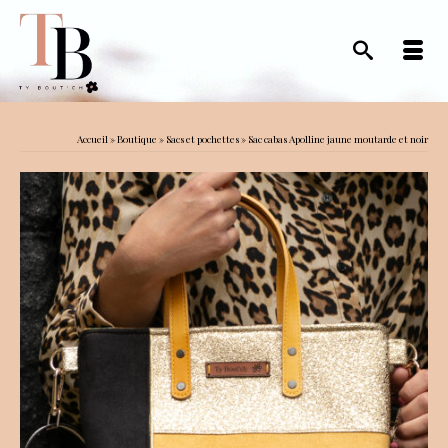
Accueil
»
Boutique
»
Sacs et pochettes
»
Sac cabas Apolline jaune moutarde et noir