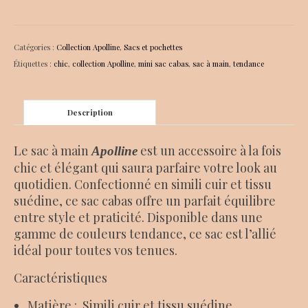
Sac
cabas
Apolline
Catégories :
Collection Apolline
,
Sacs et pochettes
jaune
Étiquettes :
chic
,
collection Apolline
,
mini sac cabas
,
sac à main
,
tendance
moutarde
et
noir
Description
Le sac à main
est un accessoire à la fois
Apolline
chic et élégant qui saura parfaire votre look au
quotidien. Confectionné en simili cuir et tissu
suédine, ce sac cabas offre un parfait équilibre
entre style et praticité. Disponible dans une
gamme de couleurs tendance, ce sac est l’allié
idéal pour toutes vos tenues.
Caractéristiques
Matière : Simili cuir et tissu suédine