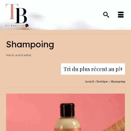
Shampoing
Voici le seul résultat
Accueil
»
Boutique
»
Shampoing