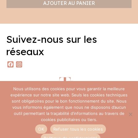
AJOUTER AU PANIER
Suivez-nous sur les
réseaux
Facebook
Instagram
Nous utilisons des cookies pour vous garantir la meilleure
expérience sur notre site web. Seuls les cookies techniques
sont obligatoires pour le bon fonctionnement du site. Nous
vous informons également que nous ne disposons d’aucun
outil permettant la traçabilité d’informations au travers de
Foire Aux Questions
Contact
Politique de confidentialité (RGPD)
cookies publicitaires ou tiers.
Mentions légales
CGV
OK
Refuser tous les cookies
© 2026 Ty Bout’ch