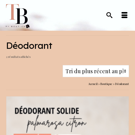
Déodorant
Trié
2 résultats affichés
du
plus
récent
Accueil
»
Boutique
»
Déodorant
au
plus
ancien