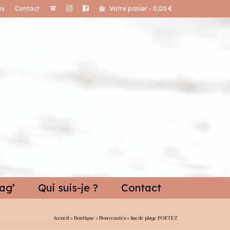
ns
Contact
Votre panier
-
0,00
€
ag’
Qui suis-je ?
Contact
Accueil
»
Boutique
»
Nouveautés
»
Sac de plage PORTEZ