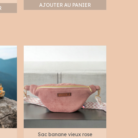
AJOUTER AU PANIER
R
Sac banane vieux rose
Sac ban