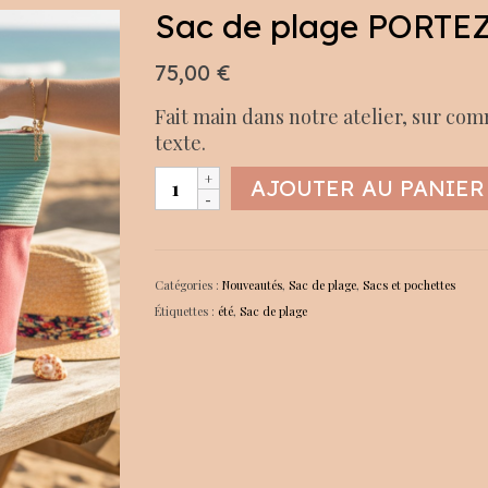
Sac de plage PORTE
75,00
€
Fait main dans notre atelier, sur com
texte.
quantité
AJOUTER AU PANIER
de
Sac
de
plage
Catégories :
Nouveautés
,
Sac de plage
,
Sacs et pochettes
PORTEZ
Étiquettes :
été
,
Sac de plage