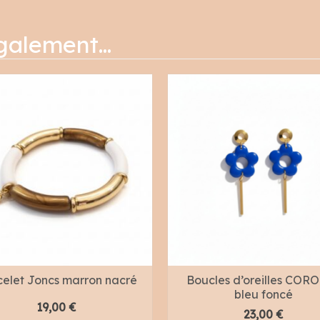
également…
elet Joncs marron nacré
Boucles d’oreilles COR
bleu foncé
19,00
€
23,00
€