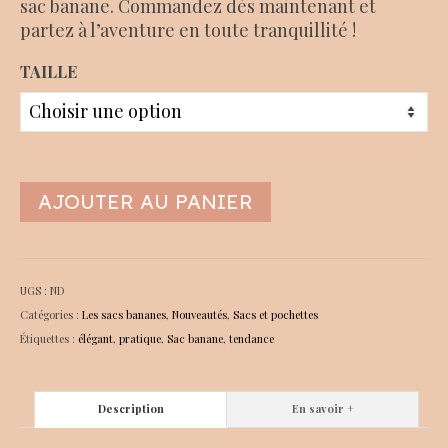
sac banane. Commandez dès maintenant et
partez à l’aventure en toute tranquillité !
TAILLE
AJOUTER AU PANIER
UGS :
ND
Catégories :
Les sacs bananes
,
Nouveautés
,
Sacs et pochettes
Étiquettes :
élégant
,
pratique
,
Sac banane
,
tendance
Description
En savoir +