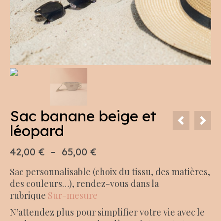
Sac banane beige et
léopard
Plage
42,00
€
–
65,00
€
de
Sac personnalisable (choix du tissu, des matières,
prix :
des couleurs…), rendez-vous dans la
42,00 €
rubrique
Sur-mesure
à
65,00 €
N’attendez plus pour simplifier votre vie avec le