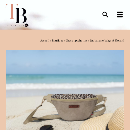
Accueil
»
Boutique
»
Sacs et pochettes
»
Sac banane beige et léopard