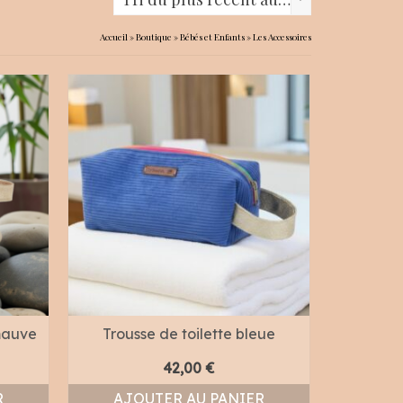
Accueil
»
Boutique
»
Bébés et Enfants
»
Les Accessoires
-mauve
Trousse de toilette bleue
42,00
€
R
AJOUTER AU PANIER