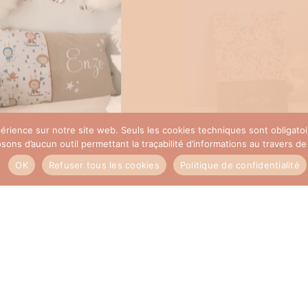
xpérience sur notre site web. Seuls les cookies techniques sont obligat
ns d’aucun outil permettant la traçabilité d’informations au travers de c
Coussin personnalisé
Protège carnet de san
OK
Refuser tous les cookies
Politique de confidentialité
esquimaux
personnalisé
35,00
€
28,00
€
SELECT OPTIONS
SELECT OPTIONS