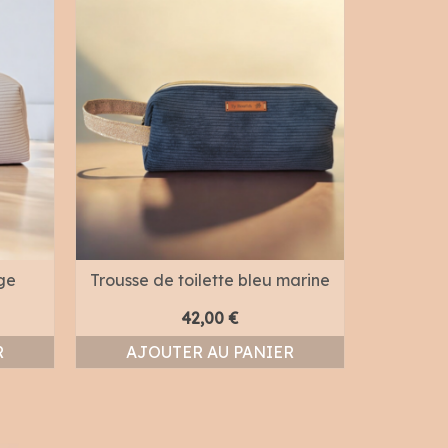
ige
Trousse de toilette bleu marine
42,00
€
R
AJOUTER AU PANIER