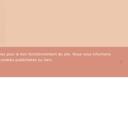
oires pour le bon fonctionnement du site. Nous vous informons
ookies publicitaires ou tiers.
té
Protège carnet de santé
personnalisé
28,00
€
SELECT OPTIONS