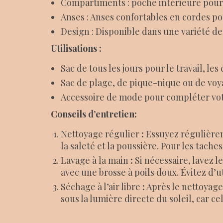
Compartiments : poche intérieure pour r
Anses : Anses confortables en cordes po
Design : Disponible dans une variété d
Utilisations :
Sac de tous les jours pour le travail, les 
Sac de plage, de pique-nique ou de vo
Accessoire de mode pour compléter vot
Conseils d’entretien:
Nettoyage régulier
:
Essuyez régulièrem
la saleté et la poussière. Pour les tache
Lavage à la main
:
Si nécessaire, lavez l
avec une brosse à poils doux. Évitez d’u
Séchage à l’air libre
:
Après le nettoyage,
sous la lumière directe du soleil, car ce