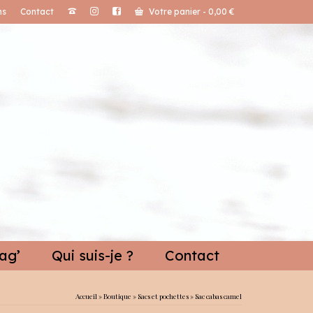
ns
Contact
Votre panier
-
0,00
€
ag’
Qui suis-je ?
Contact
Accueil
»
Boutique
»
Sacs et pochettes
»
Sac cabas camel