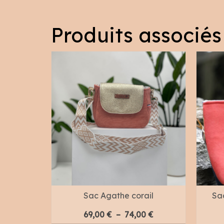
Produits associés
eux rose
Sac Agathe corail
Sac
Plage
69,00
€
–
74,00
€