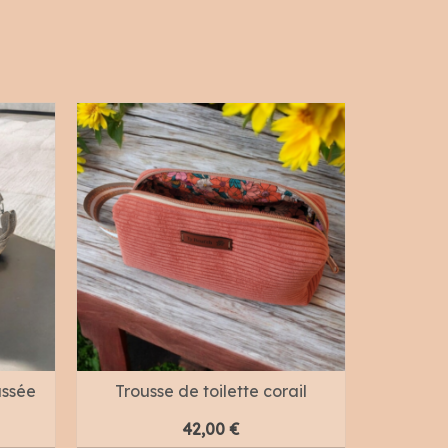
assée
Trousse de toilette corail
Sac ca
42,00
€