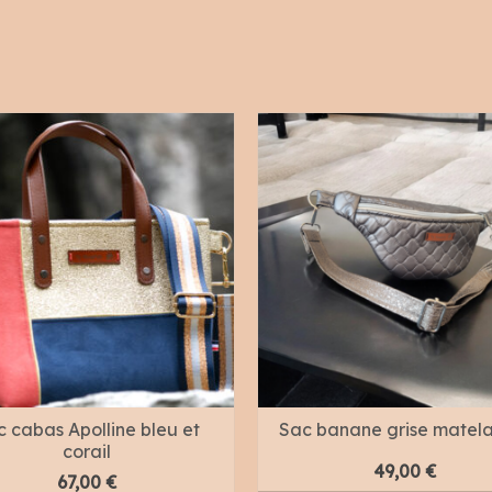
 cabas Apolline bleu et
Sac banane grise matel
corail
49,00
€
67,00
€