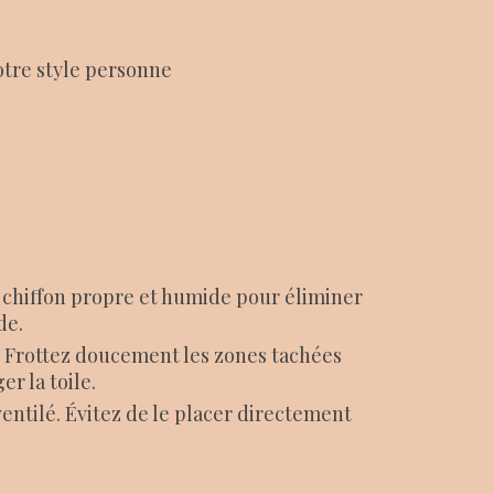
otre style personne
n chiffon propre et humide pour éliminer
de.
x. Frottez doucement les zones tachées
r la toile.
 ventilé. Évitez de le placer directement