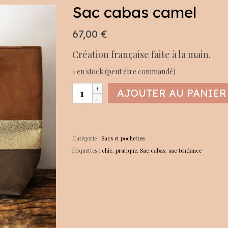
Sac cabas camel
67,00
€
Création française faite à la main.
1 en stock (peut être commandé)
quantité
AJOUTER AU PANIER
de
Sac
cabas
camel
Catégorie :
Sacs et pochettes
Étiquettes :
chic
,
pratique
,
Sac cabas
,
sac tendance