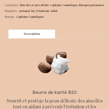
BIO
Catégories :
Bien-être et zéro déchet
,
Capitaine Cosmétiques
,
Marques partenaires
Fleur
Étiquettes :
artisanal
,
bio
,
Déodorant
,
solide
de
Marque :
Capitaine Cosmétiques
Coton
Description
Beurre de karité BIO
Nourrit et protège la peau délicate des aisselles
tout en aidant à prévenir l’irritation et les