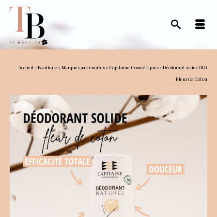
Accueil
»
Boutique
»
Marques partenaires
»
Capitaine Cosmétiques
»
Déodorant solide BIO
Fleur de Coton