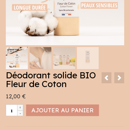
Déodorant solide BIO
Fleur de Coton
12,00
€
quantité
AJOUTER AU PANIER
de
Déodorant
solide