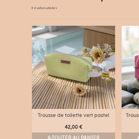
Trié
8 résultats affichés
du
plus
récent
au
plus
ancien
Trousse de toilette vert pastel
Trous
42,00
€
AJOUTER AU PANIER