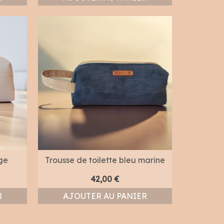
ige
Trousse de toilette bleu marine
42,00
€
R
AJOUTER AU PANIER