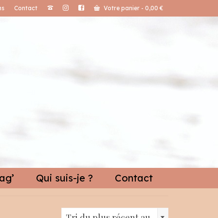
ns
Contact
Votre panier
-
0,00
€
ag’
Qui suis-je ?
Contact
Tri du plus récent au plus ancien