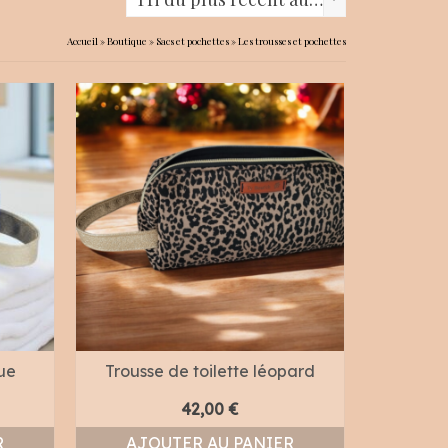
Accueil
»
Boutique
»
Sacs et pochettes
»
Les trousses et pochettes
eue
Trousse de toilette léopard
42,00
€
R
AJOUTER AU PANIER