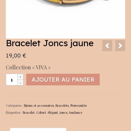
Bracelet Joncs jaune
19,00
€
Collection « VIVA »
quantité
AJOUTER AU PANIER
de
Bracelet
Joncs
jaune
Catégories :
Bijoux et accessoires
,
Bracelets
,
Nouveautés
Étiquettes :
Bracelet
,
Coloré
,
élégant
,
joncs
,
tendance