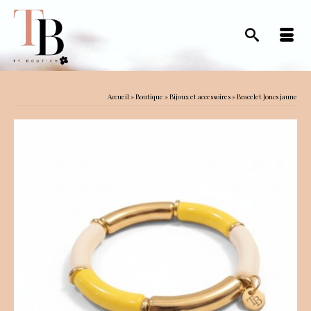
Accueil
»
Boutique
»
Bijoux et accessoires
»
Bracelet Joncs jaune