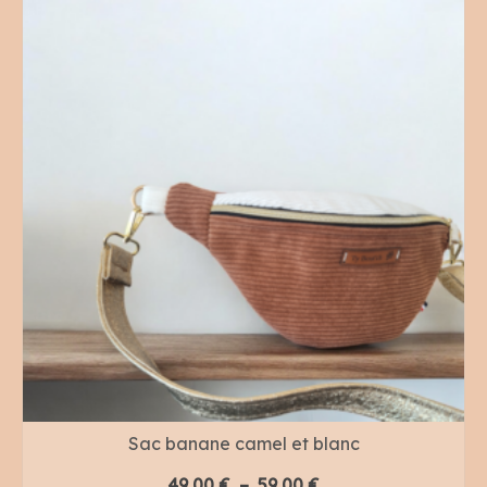
Sac banane camel et blanc
Plage
49,00
€
–
59,00
€