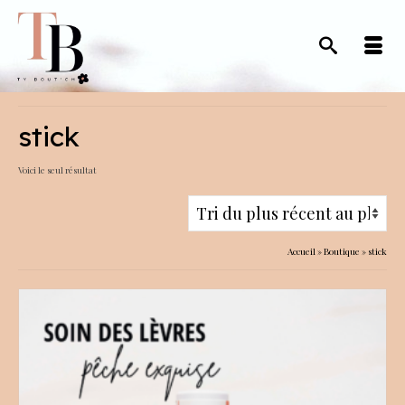
stick
Voici le seul résultat
Accueil
»
Boutique
»
stick