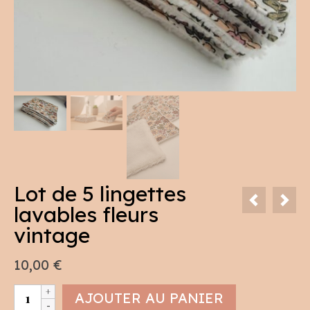
Lot de 5 lingettes
lavables fleurs
vintage
10,00
€
quantité
AJOUTER AU PANIER
de