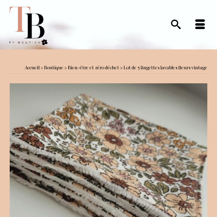
Accueil
»
Boutique
»
Bien-être et zéro déchet
»
Lot de 5 lingettes lavables fleurs vintage