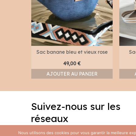
rine et
Sac banane bleu et vieux rose
Sa
49,00
€
Plage
0
€
de
AJOUTER AU PANIER
IONS
prix :
49,00 €
t
à
59,00 €
Suivez-nous sur les
urs
ions.
réseaux
s
Facebook
Instagram
Nous utilisons des cookies pour vous garantir la meilleure e
nt