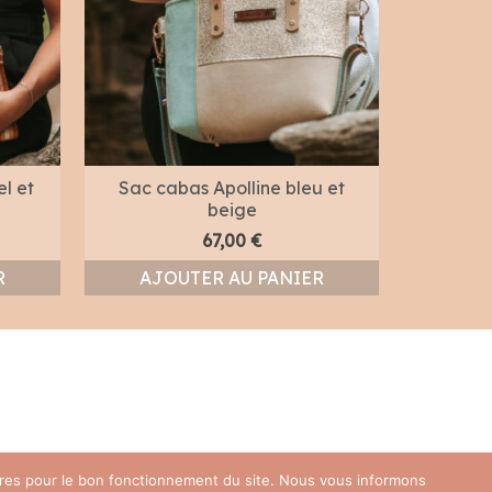
l et
Sac cabas Apolline bleu et
beige
4
67,00
€
CHO
R
AJOUTER AU PANIER
oires pour le bon fonctionnement du site. Nous vous informons