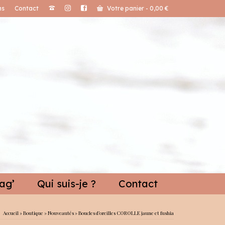
ns
Contact
Votre panier
-
0,00
€
ag’
Qui suis-je ?
Contact
Accueil
»
Boutique
»
Nouveautés
»
Boucles d’oreilles COROLLE jaune et fushia