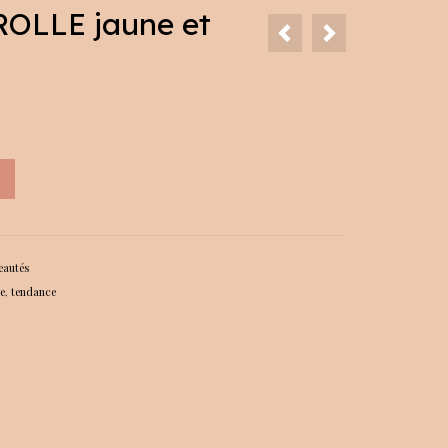
OROLLE jaune et
eautés
e
,
tendance