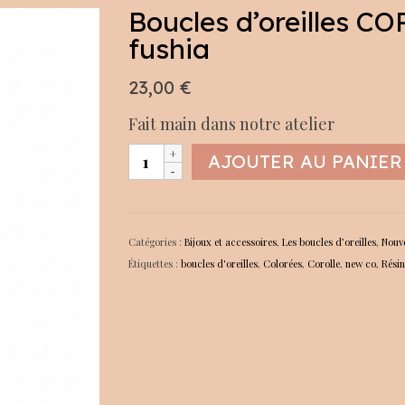
Boucles d’oreilles C
fushia
23,00
€
Fait main dans notre atelier
quantité
AJOUTER AU PANIER
de
Boucles
d’oreilles
COROLLE
Catégories :
Bijoux et accessoires
,
Les boucles d’oreilles
,
Nouv
jaune
Étiquettes :
boucles d'oreilles
,
Colorées
,
Corolle
,
new co
,
Résin
et
fushia