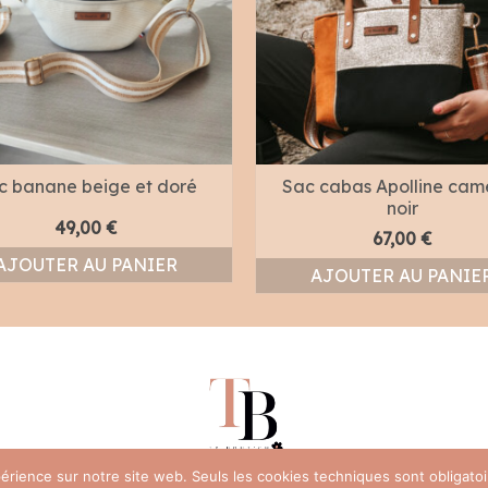
c banane beige et doré
Sac cabas Apolline came
noir
49,00
€
67,00
€
AJOUTER AU PANIER
AJOUTER AU PANIE
xpérience sur notre site web. Seuls les cookies techniques sont obligat